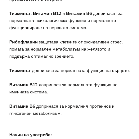
Тиаминът
,
Витамин В12
и
Витамин В6
допринасят за
нормалната психологическа функция и нормалното
функциониране на нервната система.
Рибофлавин
защитава клетките от оксидативен стрес,
помага за нормален метаболизъм на желязото и
поддържа оптимално зрението.
Тиаминът
допринася за нормалната функция на сърцето.
Витамин В12
допринася за нормалната функция на
имунната система.
Витамин В6
допринася за нормалния протеинов и
гликогенен метаболизъм.
Начин на употреба: