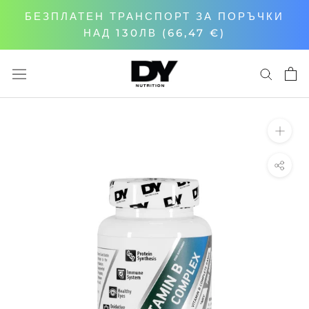
Към
БЕЗПЛАТЕН ТРАНСПОРТ ЗА ПОРЪЧКИ
съдържанието
НАД 130ЛВ
(66,47 €)