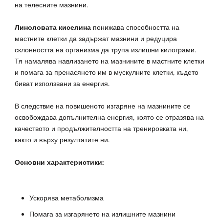
на телесните мазнини.
Линоловата киселина
понижава способността на
мастните клетки да задържат мазнини и редуцира
склонността на организма да трупа излишни килограми.
Тя намалява навлизането на мазнините в мастните клетки
и помага за пренасянето им в мускулните клетки, където
биват използвани за енергия.
В следствие на повишеното изгаряне на мазнините се
освобождава допълнителна енергия, която се отразява на
качеството и продължителността на тренировката ни,
както и върху резултатите ни.
Основни характеристики:
Ускорява метаболизма
Помага за изгарянето на излишните мазнини